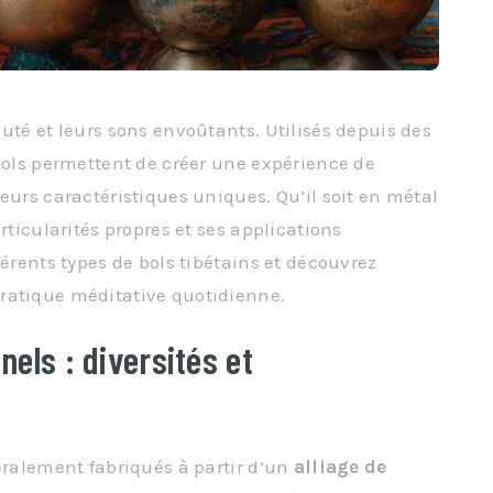
uté et leurs sons envoûtants. Utilisés depuis des
 bols permettent de créer une expérience de
eurs caractéristiques uniques. Qu’il soit en métal
rticularités propres et ses applications
férents types de bols tibétains et découvrez
ratique méditative quotidienne.
nels : diversités et
néralement fabriqués à partir d’un
alliage de