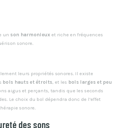
re un
son harmonieux
et riche en fréquences
uérison sonore.
lement leurs propriétés sonores. Il existe
es
bols hauts et étroits
, et les
bols larges et peu
ons aigus et perçants, tandis que les seconds
es. Le choix du bol dépendra donc de l’effet
thérapie sonore.
pureté des sons