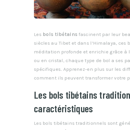
Les
bols tibétains
fascinent par leur bea
siècles au Tibet et dans l’Himalaya, ces
méditation profonde et enrichie grâce à l
ou en cristal, chaque type de bol a ses pa
spécifiques. Apprenez-en plus sur les dif
comment ils peuvent transformer votre p
Les bols tibétains tradition
caractéristiques
Les bols tibétains traditionnels sont gé