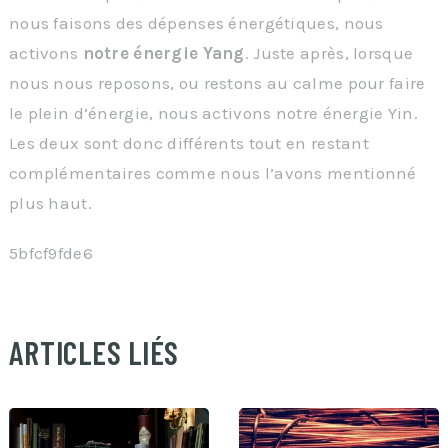
nous faisons des dépenses énergétiques, nous
activons
notre énergie Yang
. Juste après, lorsque
nous nous reposons, ou restons au calme pour faire
le plein d’énergie, nous activons notre énergie Yin.
Les deux sont donc différents tout en restant
complémentaires comme nous l’avons mentionné
plus haut.
5bfcf9fde6
ARTICLES LIÉS