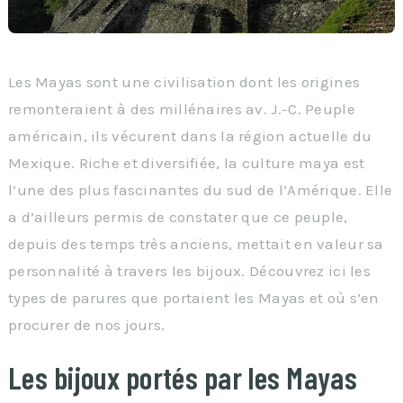
Les Mayas sont une civilisation dont les origines
remonteraient à des millénaires av. J.-C. Peuple
américain, ils vécurent dans la région actuelle du
Mexique. Riche et diversifiée, la culture maya est
l’une des plus fascinantes du sud de l’Amérique. Elle
a d’ailleurs permis de constater que ce peuple,
depuis des temps très anciens, mettait en valeur sa
personnalité à travers les bijoux. Découvrez ici les
types de parures que portaient les Mayas et où s’en
procurer de nos jours.
Les bijoux portés par les Mayas