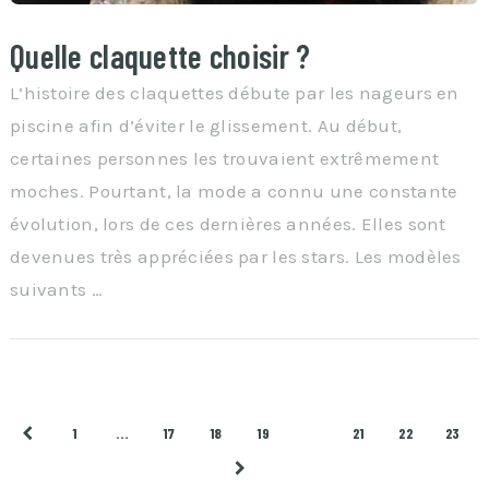
Quelle claquette choisir ?
L’histoire des claquettes débute par les nageurs en
piscine afin d’éviter le glissement. Au début,
certaines personnes les trouvaient extrêmement
moches. Pourtant, la mode a connu une constante
évolution, lors de ces dernières années. Elles sont
devenues très appréciées par les stars. Les modèles
suivants …
Pagination
1
…
17
18
19
20
21
22
23