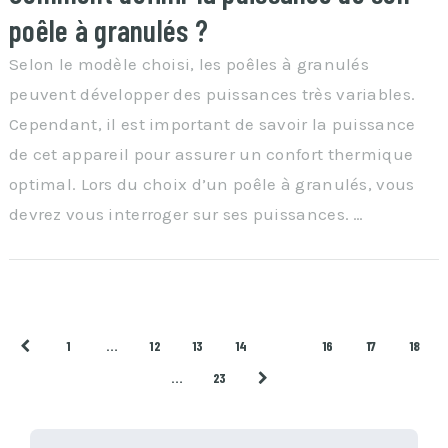
poêle à granulés ?
Selon le modèle choisi, les poêles à granulés
peuvent développer des puissances très variables.
Cependant, il est important de savoir la puissance
de cet appareil pour assurer un confort thermique
optimal. Lors du choix d’un poêle à granulés, vous
devrez vous interroger sur ses puissances. …
Pagination
1
…
12
13
14
15
16
17
18
…
23
des
publications