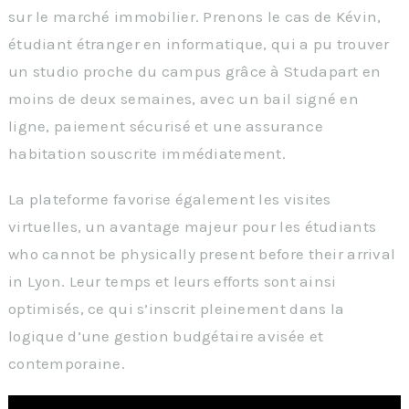
sur le marché immobilier. Prenons le cas de Kévin,
étudiant étranger en informatique, qui a pu trouver
un studio proche du campus grâce à Studapart en
moins de deux semaines, avec un bail signé en
ligne, paiement sécurisé et une assurance
habitation souscrite immédiatement.
La plateforme favorise également les visites
virtuelles, un avantage majeur pour les étudiants
who cannot be physically present before their arrival
in Lyon. Leur temps et leurs efforts sont ainsi
optimisés, ce qui s’inscrit pleinement dans la
logique d’une gestion budgétaire avisée et
contemporaine.