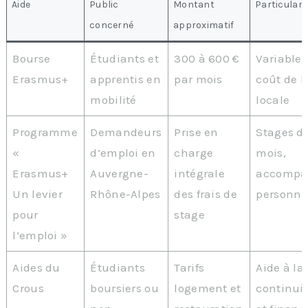
Aide
Public
Montant
Particulari
concerné
approximatif
Bourse
Étudiants et
300 à 600 €
Variable 
Erasmus+
apprentis en
par mois
coût de l
mobilité
locale
Programme
Demandeurs
Prise en
Stages de
«
d’emploi en
charge
mois,
Erasmus+
Auvergne-
intégrale
accompa
Un levier
Rhône-Alpes
des frais de
personna
pour
stage
l’emploi »
Aides du
Étudiants
Tarifs
Aide à la
Crous
boursiers ou
logement et
continuit